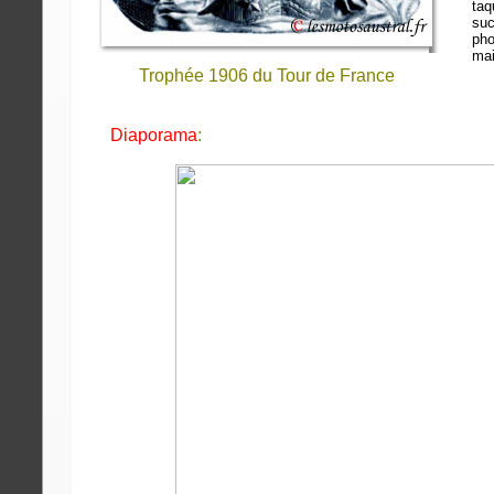
ta
su
pho
mai
Trophée 1906 du Tour de France
Diaporama
: