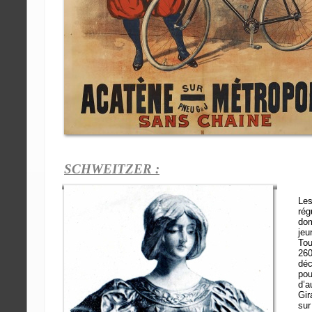
SCHWEITZER :
Le
rég
dom
jeu
Tou
260
déc
pou
d’a
Gir
sur